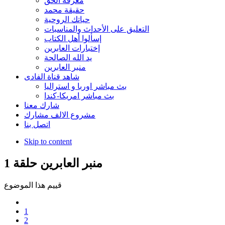
معرفة الحق
حقيقة محمد
حياتك الروحية
التعليق على الأحداث والمناسبات
إسألوا أهل الكتاب
إختبارات العابرين
يد الله الصالحة
منبر العابرين
شاهد قناة الفادى
بث مباشر اوربا و استراليا
بث مباشر امريكا-كندا
شارك معنا
مشروع الالف مشارك
اتصل بنا
Skip to content
منبر العابرين حلقة 1
قييم هذا الموضوع
1
2