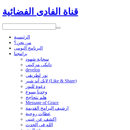
قناة الفادى الفضائية
الرئيسية
من نحن؟
البرنامج اليومى
برامجنا
سحابة شهود
دانكى مزكينى
develop
نور لطريقى
لايك آند شير (Like & Share)
دعوة للنور
وجدنا يسوع
هلم نتحاجج
Message of Grace
ارشيف البرامج القديمة
عظات روحية
إكشف عن عينى
الله فى الحدث