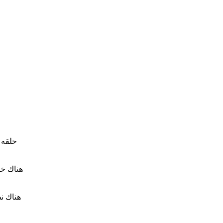
حلقه ر
هناك ن