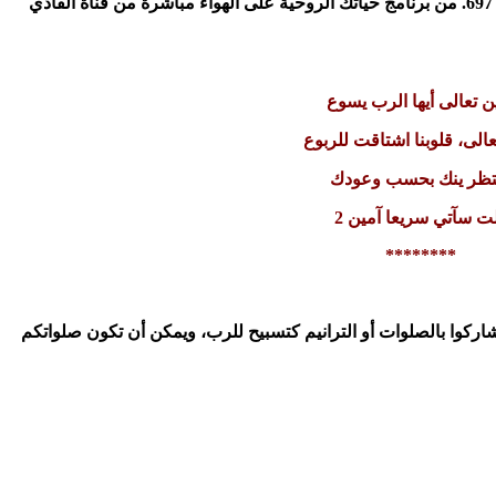
(1) مرحبا بكم أيها الأحباء المشاهدين. في الحلقة 697. من برنامج حياتك الروحية على الهواء مباشرة من قناة الفادي
ن تعالى أيها الرب يسوع
عالى، قلوبنا اشتاقت للربوع
تظر ينك بحسب وعودك
ت سآتي سريعا آمين 2
********
اركوا بالصلوات أو الترانيم كتسبيح للرب، ويمكن أن تكون صلواتكم