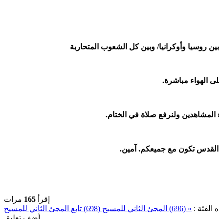
 بين روسيا وأوكرانيا/ وبين كل الشعوب المتحاربة
اء المشاهدين ولنرفع صلاة في الختام.
ح القدس تكون مع جميعكم. آمين.
إقرأ
165
مرات
 الفئة :
« (696) المجئ الثاني للمسيح
أضف تعليق