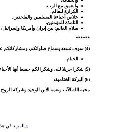
والحماية،
والعمق مع الرب.
الكرازة للعالم.
خلاص أحباءنا المسلمين والملحدين.
التلمذة للمؤمنين.
سلام العالم: بين إيران وأمريكا وإسرائيل/
******
(4) سوف نسعد بسماع صلواتكم. ومشاركاتكم على الهواء مباشرة.
الختام
(5) شكرا جزيلا لله، وشكرا لكم جميعا
أيها الأحب
(6) البركة الختامية:
محبة الله الآب ونعمة الابن الوحيد وشركة الرو
(698) تابع المجئ الثاني للمسيح »
المزيد في هذه