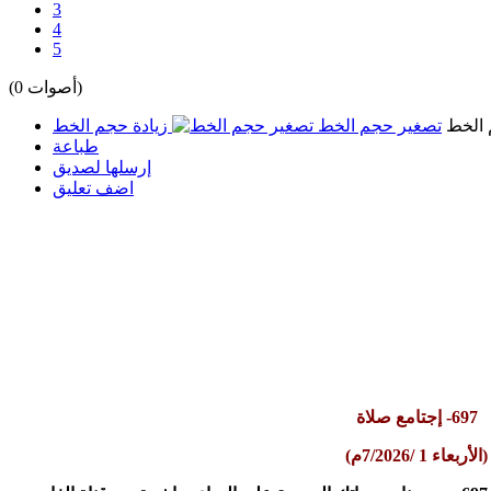
3
4
5
(0 أصوات)
الخط
تصغير حجم الخط
زيادة حجم الخط
طباعة
إرسلها لصديق
اضف تعليق
697- إجتامع صلاة
(
الأربعاء 1
/7/2026م)