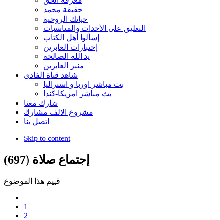
معرفة الحق
حقيقة محمد
حياتك الروحية
التعليق على الأحداث والمناسبات
إسألوا أهل الكتاب
إختبارات العابرين
يد الله الصالحة
منبر العابرين
شاهد قناة الفادى
بث مباشر اوربا و استراليا
بث مباشر امريكا-كندا
شارك معنا
مشروع الالف مشارك
اتصل بنا
Skip to content
(697) إجتماع صلاة
قييم هذا الموضوع
1
2