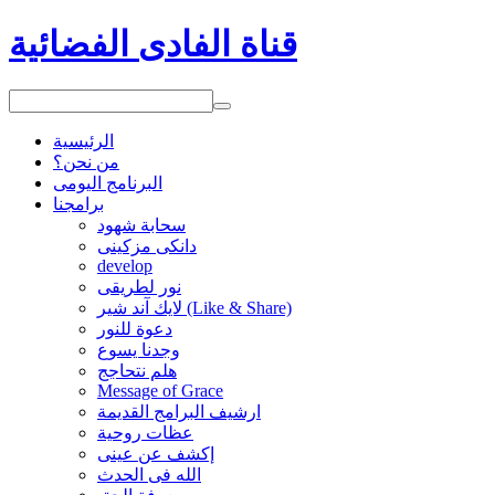
قناة الفادى الفضائية
الرئيسية
من نحن؟
البرنامج اليومى
برامجنا
سحابة شهود
دانكى مزكينى
develop
نور لطريقى
لايك آند شير (Like & Share)
دعوة للنور
وجدنا يسوع
هلم نتحاجج
Message of Grace
ارشيف البرامج القديمة
عظات روحية
إكشف عن عينى
الله فى الحدث