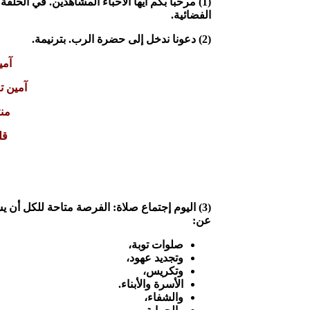
الفضائية.
(2) دعونا ندخل إلى حضرة الرب. بترنيمة.
آمي
آمين ت
من
قل
(3)
اليوم إجتماع صلاة:
الفرصة متاحة للكل أن يش
عن:
صلوات توبة،
وتجديد عهود،
وتكريس،
الأسرة والأبناء.
والشفاء،